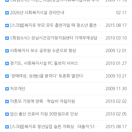
<회원소식> 지관근의원(성남시사회복지협의회 수석부회장)의정활동 우수사례 보고
2009.11.18
2026년 사회복지시설 관리안내
02.11
[스크랩]복지로 부모 모두 흡연자일 때 청소년 흡연율 4배 이상 높다
2015.08.17
<회원소식> 성남시건강가정지원센터 가계부채상담 운영 안내
2010.03.10
사회복지사 보수 공무원 수준으로 향상
2009.12.01
경기도, 사회복지시설 PC 돌보미 서비스
2010.01.27
'장애여성, 성(性)을 밝히다' 토론회 열린다
2009.10.21
처우개선
2009.11.30
미혼모 가정에 양육ㆍ학습비 자립지원
2010.02.02
임신·출산 진료비 지원 30만원으로 인상
2010.02.05
[스크랩]복지로 청년실업 슬픈 자화상...대졸자 51%가 '캥거루족'
2015.08.17