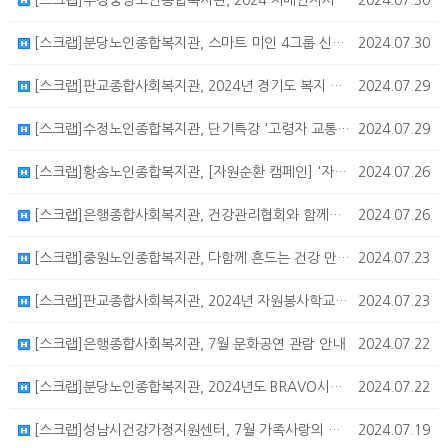
[스크랩]수정중앙노인종합복지관, 2024 치매인지사업 한국에자이와 함께하는 뇌건강학교 참여자 모집
2024.07.30
[스크랩]분당노인종합복지관, 스마트 미인 4그룹 신청접수 안내
2024.07.30
[스크랩]판교종합사회복지관, 2024년 경기도 복지 사각지대 건강검진 지원사업 안내
2024.07.29
[스크랩]수정노인종합복지관, 단기특강 '고령자 교통안전교육' 참여자 모집
2024.07.29
[스크랩]황송노인종합복지관, [자원순환 캠페인] '자원순환 Week' 진행안내
2024.07.26
[스크랩]은행종합사회복지관, 건강관리협회와 함께하는 '동맥경화도 검사' 신청자 모집
2024.07.26
[스크랩]중원노인종합복지관, 다함께 흔드는 건강 만보기 참여자 모집
2024.07.23
[스크랩]판교종합사회복지관, 2024년 자원봉사학교(여름방학편) Porest Academy 참여자 모집
2024.07.23
[스크랩]은행종합사회복지관, 7월 문화공연 관람 안내
2024.07.22
[스크랩]분당노인종합복지관, 2024년도 BRAVO시니어자원봉사캠프 6기 참여자 모집
2024.07.22
[스크랩]성남시건강가정지원센터, 7월 가족사랑의 날: 석고방향제 만들기 안내
2024.07.19