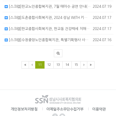
[스크랩]판교노인종합복지관, 7월 매마수 공연 안내(아코디언)
2024.07.19
[스크랩]도촌종합사회복지관, 2024 성남 WITH 키즈 워터밤 참여 안내
2024.07.17
[스크랩]판교종합사회복지관, 판교동 건강백세 치매안심마을 '기억쏙쏙 두뇌건강 치매예방교실' 참여자 모집
2024.07.17
[스크랩]수정중앙노인종합복지관, 특별기획행사 사랑의 후원회 공연 진행 안내
2024.07.16
11
12
13
14
15
개인정보처리방침
이메일주소무단수집거부
이용약관