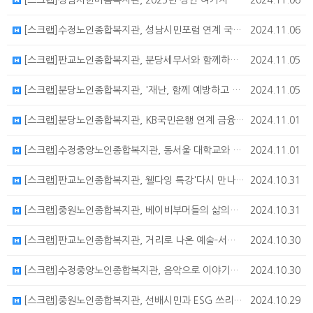
[스크랩]성남시한마음복지관, 2025년 성인 여가지원사업 이용자 모집
2024.11.06
[스크랩]수정노인종합복지관, 성남시민포럼 연계 국악 공연 안내
2024.11.06
[스크랩]판교노인종합복지관, 분당세무서와 함께하는 세금교실 참여자 모집
2024.11.05
[스크랩]분당노인종합복지관, '재난, 함께 예방하고 대응합시다!' 안전교육&소방훈련 참여자 모집
2024.11.05
[스크랩]분당노인종합복지관, KB국민은행 연계 금융교육 "상속과 증여"
2024.11.01
[스크랩]수정중앙노인종합복지관, 동서울 대학교와 함께하는 기구 필라테스 참여자 모집
2024.11.01
[스크랩]판교노인종합복지관, 웰다잉 특강'다시 만나는 세상' 참여자 모집
2024.10.31
[스크랩]중원노인종합복지관, 베이비부머들의 삶의질 향상 위한 정신건강 특강 참여자 모집
2024.10.31
[스크랩]판교노인종합복지관, 거리로 나온 예술-서커스 마술쇼 참여자 모집
2024.10.30
[스크랩]수정중앙노인종합복지관, 음악으로 이야기하는 나의 인생 참여자 모집
2024.10.30
[스크랩]중원노인종합복지관, 선배시민과 ESG 쓰리고! 다함께 흔드는 건강만보기 게릴라 줌바챌린지
2024.10.29