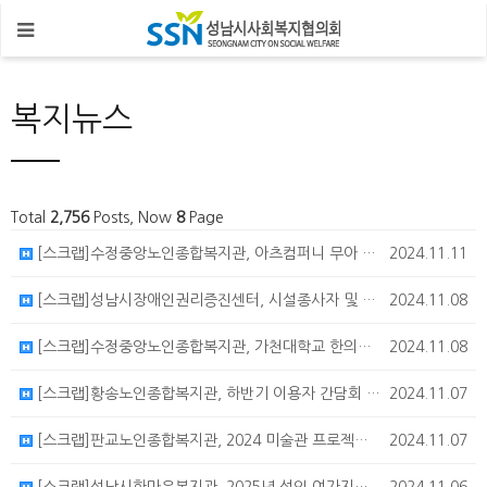
복지뉴스
Total
2,756
Posts, Now
8
Page
[스크랩]수정중앙노인종합복지관, 아츠컴퍼니 무아 연극 프로그램 어르신 공연 '아름다운 인생'
2024.11.11
[스크랩]성남시장애인권리증진센터, 시설종사자 및 장애인부모 특강 '챗GPT 200%활용하기' 참여자 모집
2024.11.08
[스크랩]수정중앙노인종합복지관, 가천대학교 한의과 의료봉사동아 '구진' 한방의료서비스
2024.11.08
[스크랩]황송노인종합복지관, 하반기 이용자 간담회 진행
2024.11.07
[스크랩]판교노인종합복지관, 2024 미술관 프로젝트 '다시 봄' 전시회 및 체험활동 안내
2024.11.07