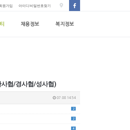
회원가입
아이디/비밀번호찾기
티
채용정보
복지정보
(한사협/경사협/성사협)
07.08 14:54
2
2
4