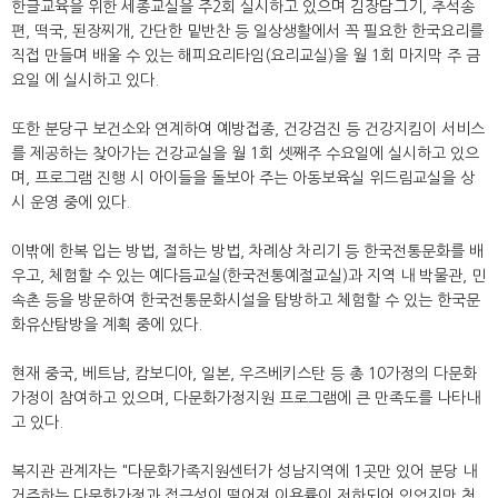
한글교육을 위한 세종교실을 주2회 실시하고 있으며 김장담그기, 추석송
편, 떡국, 된장찌개, 간단한 밑반찬 등 일상생활에서 꼭 필요한 한국요리를
직접 만들며 배울 수 있는 해피요리타임(요리교실)을 월 1회 마지막 주 금
요일 에 실시하고 있다.
또한 분당구 보건소와 연계하여 예방접종, 건강검진 등 건강지킴이 서비스
를 제공하는 찾아가는 건강교실을 월 1회 셋째주 수요일에 실시하고 있으
며, 프로그램 진행 시 아이들을 돌보아 주는 아동보육실 위드림교실을 상
시 운영 중에 있다.
이밖에 한복 입는 방법, 절하는 방법, 차례상 차리기 등 한국전통문화를 배
우고, 체험할 수 있는 예다듬교실(한국전통예절교실)과 지역 내 박물관, 민
속촌 등을 방문하여 한국전통문화시설을 탐방하고 체험할 수 있는 한국문
화유산탐방을 계획 중에 있다.
현재 중국, 베트남, 캄보디아, 일본, 우즈베키스탄 등 총 10가정의 다문화
가정이 참여하고 있으며, 다문화가정지원 프로그램에 큰 만족도를 나타내
고 있다.
복지관 관계자는 "다문화가족지원센터가 성남지역에 1곳만 있어 분당 내
거주하는 다문화가정과 접근성이 떨어져 이용률이 저하되어 있었지만 청