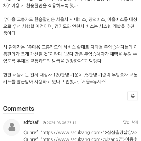
차)' 이용 시 환승할인을 적용하도록 했다.
우대용 교통카드 환승할인은 서울시 시내버스, 광역버스, 마을버스를 대상
으로 우선 시행할 예정이며, 경기도와 인천시 버스는 시스템 개발을 추진
중이다.
시 관계자는 "우대용 교통카드의 서비스 확대로 지하철 무임승차자들의 이
동편의가 크게 개선될 것"이라며 "보다 많은 무임승차자가 혜택을 누릴 수
있도록 우대용 교통카드의 발급을 권장한다"고 말햇다.
한편 서울시는 전체 대상자 120만명 가운데 75만명 가량이 무임승차 교통
카드를 발급받아 사용하고 있다고 전했다. [서울=뉴시스]
Comments
sdfdsaf
답변
삭제
2024.08.06 23:11
<a href="
https://www.ssculzang.com/"
>심심출장샵</a>
<a href="
https://www.ssculzang.com/culzang7"
>이용후