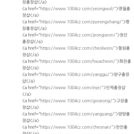
성출장샵</a>
<a href="
https://www.1004cz.com/yeongwol/"
>영월출
장샵</a>
<a href="
https://www.1004cz.com/pyeongchang/"
>평
창출장샵</a>
<a href="
https://www.1004cz.com/jeongseon/"
>정선
출장샵</a>
<a href="
https://www.1004cz.com/cheolwon/"
>철원출
장샵</a>
<a href="
https://www.1004cz.com/hwacheon/"
>화천출
장샵</a>
<a href="
https://www.1004cz.com/yanggu/"
>양구출장
샵</a>
<a href="
https://www.1004cz.com/inje/"
>인제출장샵
</a>
<a href="
https://www.1004cz.com/goseong/"
>고성출
장샵</a>
<a href="
https://www.1004cz.com/yangyang/"
>양양출
장샵</a>
<a href="
https://www.1004cz.com/cheonan/"
>천안출
장샵</a>