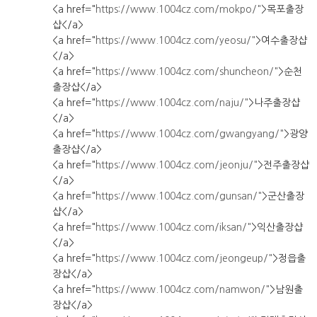
<a href="
https://www.1004cz.com/mokpo/"
>목포출장
샵</a>
<a href="
https://www.1004cz.com/yeosu/"
>여수출장샵
</a>
<a href="
https://www.1004cz.com/shuncheon/"
>순천
출장샵</a>
<a href="
https://www.1004cz.com/naju/"
>나주출장샵
</a>
<a href="
https://www.1004cz.com/gwangyang/"
>광양
출장샵</a>
<a href="
https://www.1004cz.com/jeonju/"
>전주출장샵
</a>
<a href="
https://www.1004cz.com/gunsan/"
>군산출장
샵</a>
<a href="
https://www.1004cz.com/iksan/"
>익산출장샵
</a>
<a href="
https://www.1004cz.com/jeongeup/"
>정읍출
장샵</a>
<a href="
https://www.1004cz.com/namwon/"
>남원출
장샵</a>