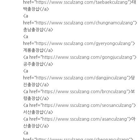
href="
https://www.ssculzang.com/taebaekculzang"
>태
백출장샵</a>
<a
href="
https://www.ssculzang.com/chungnamculzang"
>
충남출장샵</a>
<a
href="
https://www.ssculzang.com/gyeryongculzang"
>
계룡출장샵</a>
<a href="
https://www.ssculzang.com/gongjuculzang"
>
공주출장샵</a>
<a
href="
https://www.ssculzang.com/dangjinculzang"
>당
진출장샵</a>
<a href="
https://www.ssculzang.com/brcnculzang"
>보
령출장샵</a>
<a href="
https://www.ssculzang.com/seosanculzang"
>
서산출장샵</a>
<a href="
https://www.ssculzang.com/asanculzang"
>아
산출장샵</a>
<a
href="
https://www.ssculzang.com/cheonanculzang"
>