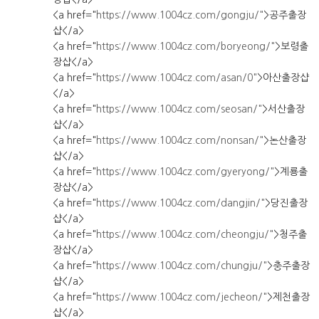
<a href="
https://www.1004cz.com/gongju/"
>공주출장
샵</a>
<a href="
https://www.1004cz.com/boryeong/"
>보령출
장샵</a>
<a href="
https://www.1004cz.com/asan/0"
>아산출장샵
</a>
<a href="
https://www.1004cz.com/seosan/"
>서산출장
샵</a>
<a href="
https://www.1004cz.com/nonsan/"
>논산출장
샵</a>
<a href="
https://www.1004cz.com/gyeryong/"
>계룡출
장샵</a>
<a href="
https://www.1004cz.com/dangjin/"
>당진출장
샵</a>
<a href="
https://www.1004cz.com/cheongju/"
>청주출
장샵</a>
<a href="
https://www.1004cz.com/chungju/"
>충주출장
샵</a>
<a href="
https://www.1004cz.com/jecheon/"
>제천출장
샵</a>