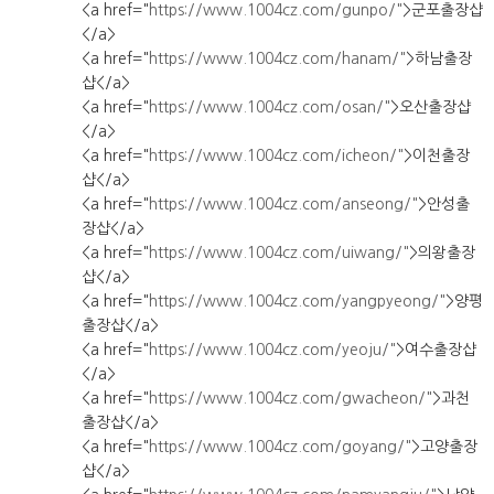
<a href="
https://www.1004cz.com/gunpo/"
>군포출장샵
</a>
<a href="
https://www.1004cz.com/hanam/"
>하남출장
샵</a>
<a href="
https://www.1004cz.com/osan/"
>오산출장샵
</a>
<a href="
https://www.1004cz.com/icheon/"
>이천출장
샵</a>
<a href="
https://www.1004cz.com/anseong/"
>안성출
장샵</a>
<a href="
https://www.1004cz.com/uiwang/"
>의왕출장
샵</a>
<a href="
https://www.1004cz.com/yangpyeong/"
>양평
출장샵</a>
<a href="
https://www.1004cz.com/yeoju/"
>여수출장샵
</a>
<a href="
https://www.1004cz.com/gwacheon/"
>과천
출장샵</a>
<a href="
https://www.1004cz.com/goyang/"
>고양출장
샵</a>