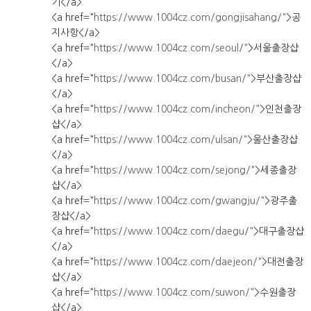
기</a>
<a href="
https://www.1004cz.com/gongjisahang/"
>공
지사항</a>
<a href="
https://www.1004cz.com/seoul/"
>서울출장샵
</a>
<a href="
https://www.1004cz.com/busan/"
>부산출장샵
</a>
<a href="
https://www.1004cz.com/incheon/"
>인천출장
샵</a>
<a href="
https://www.1004cz.com/ulsan/"
>울산출장샵
</a>
<a href="
https://www.1004cz.com/sejong/"
>세종출장
샵</a>
<a href="
https://www.1004cz.com/gwangju/"
>광주출
장샵</a>
<a href="
https://www.1004cz.com/daegu/"
>대구출장샵
</a>
<a href="
https://www.1004cz.com/daejeon/"
>대전출장
샵</a>
<a href="
https://www.1004cz.com/suwon/"
>수원출장
샵</a>