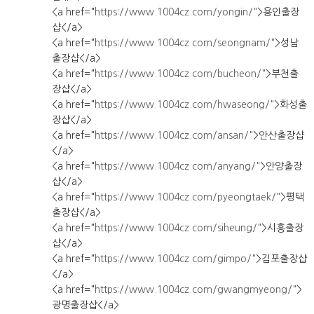
<a href="
https://www.1004cz.com/yongin/"
>용인출장
샵</a>
<a href="
https://www.1004cz.com/seongnam/"
>성남
출장샵</a>
<a href="
https://www.1004cz.com/bucheon/"
>부천출
장샵</a>
<a href="
https://www.1004cz.com/hwaseong/"
>화성출
장샵</a>
<a href="
https://www.1004cz.com/ansan/"
>안산출장샵
</a>
<a href="
https://www.1004cz.com/anyang/"
>안양출장
샵</a>
<a href="
https://www.1004cz.com/pyeongtaek/"
>평택
출장샵</a>
<a href="
https://www.1004cz.com/siheung/"
>시흥출장
샵</a>
<a href="
https://www.1004cz.com/gimpo/"
>김포출장샵
</a>
<a href="
https://www.1004cz.com/gwangmyeong/"
>
광명출장샵</a>