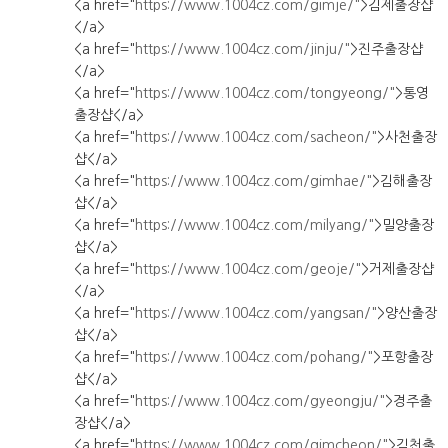
<a href="
https://www.1004cz.com/gimje/"
>김제출장샵
</a>
<a href="
https://www.1004cz.com/jinju/"
>진주출장샵
</a>
<a href="
https://www.1004cz.com/tongyeong/"
>통영
출장샵</a>
<a href="
https://www.1004cz.com/sacheon/"
>사천출장
샵</a>
<a href="
https://www.1004cz.com/gimhae/"
>김해출장
샵</a>
<a href="
https://www.1004cz.com/milyang/"
>밀양출장
샵</a>
<a href="
https://www.1004cz.com/geoje/"
>거제출장샵
</a>
<a href="
https://www.1004cz.com/yangsan/"
>양산출장
샵</a>
<a href="
https://www.1004cz.com/pohang/"
>포항출장
샵</a>
<a href="
https://www.1004cz.com/gyeongju/"
>경주출
장샵</a>
<a href="
https://www.1004cz.com/gimcheon/"
>김천출