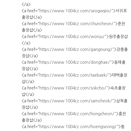
</a>
<a href="
https://www.1004cz.com/seogwipo/"
>서귀포
출장샵</a>
<a href="
https://www.1004cz.com/chuncheon/"
>춘천
출장샵</a>
<a href="
https://www.1004cz.com/wonju/"
>원주출장샵
</a>
<a href="
https://www.1004cz.com/gangnung/"
>강릉출
장샵</a>
<a href="
https://www.1004cz.com/donghae/"
>동해출
장샵</a>
<a href="
https://www.1004cz.com/taebaek/"
>태백출장
샵</a>
<a href="
https://www.1004cz.com/sokcho/"
>속초출장
샵</a>
<a href="
https://www.1004cz.com/samcheok/"
>삼척출
장샵</a>
<a href="
https://www.1004cz.com/hongcheon/"
>홍천
출장샵</a>
<a href="
https://www.1004cz.com/hoengseong/"
>횡