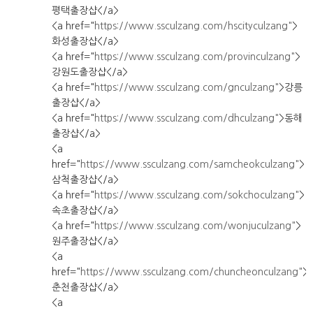
평택출장샵</a>
<a href="
https://www.ssculzang.com/hscityculzang"
>
화성출장샵</a>
<a href="
https://www.ssculzang.com/provinculzang"
>
강원도출장샵</a>
<a href="
https://www.ssculzang.com/gnculzang"
>강릉
출장샵</a>
<a href="
https://www.ssculzang.com/dhculzang"
>동해
출장샵</a>
<a
href="
https://www.ssculzang.com/samcheokculzang"
>
삼척출장샵</a>
<a href="
https://www.ssculzang.com/sokchoculzang"
>
속초출장샵</a>
<a href="
https://www.ssculzang.com/wonjuculzang"
>
원주출장샵</a>
<a
href="
https://www.ssculzang.com/chuncheonculzang"
>
춘천출장샵</a>
<a