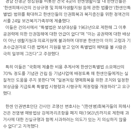
경남 산청군 성심원을 비롯한 전국 4곳의 한센생활시설 내 한센인들은
'한센피해사건의 진상규명 및 피해자생활지원 등에 관한 법률안'(한센인특
별법) 범위를 확대하고 한센인들의 인권회복과 복지증진을 위한 정책건의
서를 24일 보건복지가족부에 제출했다.
이들은 건의서에서 "특별법은 보상대상을 1963년으로 제한해 그 이후
공권력에 의한 인권침해에 대한 언급이 없다"며 "이는 공권력에 대한 배상
이 아닌 생활지원과 의료지원에 불과하며 대부분 한센인이 이미 고령과 기
초수급권자로 다른 법에서 지원을 받고 있어 특별법의 혜택을 볼 사람은
극히 일부에 그친다"고 주장했다.
특히 이들은 "국회에 제출한 비용 추계서에 한센인특별법 소요예산의
70% 정도를 기념관 건립 등 기념사업에 배정토록 해 한센인들에게는 실
질적인 도움을 주지 못한다"며 "일본처럼 명예회복을 위한 조치와 일정한
보상금을 지급토록 특별법 시행령과 시행규칙 제정령을 개정하라"고 요구
했다.
한센 인권변호인단 간사인 조영선 변호사는 "(한센병)회복자들의 피해사
건은 전염병 예방법상 강제격리조항을 폐지 때(1963년)까지로 제한해 과
거사에 대한 진실규명과 함께 사과하려는 의도가 있는 지 의심하지 않을
수 없다"고 지적했다.