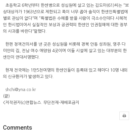
초등학교 6학년부터 한센병으로 성심원에 살고 있는 김도마(61)씨는 "보
상대상자가 1963년으로 제한되고 폭이 너무 좁아 솔직이 한센인특별법에
별로 관심이 없다"며 "특별법은 수혜를 받을 사람이 극소수인데다 시혜적
인 한시법이어서 실질적인 보상과 공권력의 한센인 인권침해에 대한 정부
의 사과를 바란다"말했다.
한편 정책건의서를 낸 곳은 성심원을 비롯해 경북 안동 성좌원, 영주 다
미안의 집, 전남 여수 애양원 4곳이며 이들 시설에 살고 있는 대부분의 한
센인이 연대서명했다.
현재 전국에는 1만5천여명의 한센인들이 등록돼 있고 해마다 10명 내외
의 신규환자가 발생하고 있다.
shchi@yna.co.kr
(끝)
<저작권자(c)연합뉴스. 무단전재-재배포금지
Comments