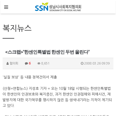
복지뉴스
<스크랩>"한센인특별법 한센인 두번 울린다"
협의회
6
8,651
2008.03.26 09:39
'실질 보상' 등 내용 정책건의서 제출
(산청=연합뉴스) 지성호 기자 = 오는 10월 18일 시행되는 한센인특별법
이 한센인의 인권보호와 복지증진, 과거 한센인 인권침해와 피해사건, 재
발방지에 대한 국가책무를 명시하지 않은 등 생색내기라는 지적이 제기되
고 있다.