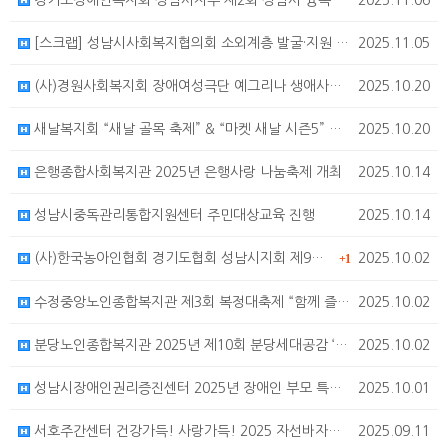
경기도장애인복지회 성남시지부 제2회 성남시 융복합공연축제
2025.11.06
[스크랩] 성남시사회복지협의회 소외계층 발굴·지원 '좋은 이웃들' 추진
2025.11.05
(사)경원사회복지회 장애여성극단 예그리나 생애사즉흥극 “달팽이 함께 나아가다“
2025.10.20
새날복지회 “새날 골목 축제” & “마켓 새날 시즌5” 개최
2025.10.20
은행종합사회복지관 2025년 은행사랑 나눔축제 개최
2025.10.14
성남시중독관리통합지원센터 주민대상교육 진행
2025.10.14
(사)한국농아인협회 경기도협회 성남시지회 제9회 성남시 수어문화제 행사 개최
2025.10.02
+1
수정중앙노인종합복지관 제3회 복정대축제 “함께 즐기GO! 함께 지키GO!” 행사 개최
2025.10.02
분당노인종합복지관 2025년 제10회 분당세대공감 ‘쎄쎄쎄, 다함께 걷자!’ 행사 개최
2025.10.02
성남시장애인권리증진센터 2025년 장애인 부모 특강 참여자 모집
2025.10.01
서호주간센터 건강가득! 사랑가득! 2025 자선바자회 개최 안내
2025.09.11