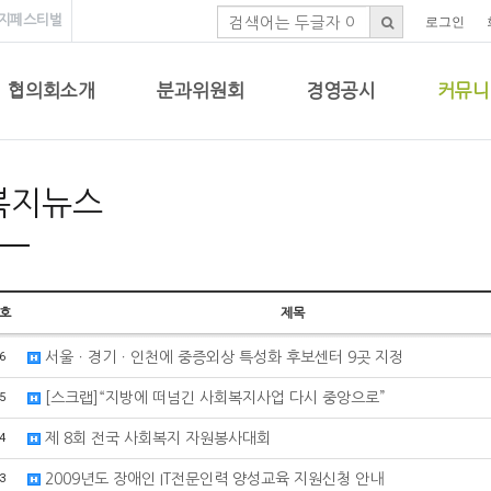
지페스티벌
로그인
협의회소개
분과위원회
경영공시
커뮤니
복지뉴스
호
제목
6
서울ㆍ경기ㆍ인천에 중증외상 특성화 후보센터 9곳 지정
5
[스크랩]“지방에 떠넘긴 사회복지사업 다시 중앙으로”
4
제 8회 전국 사회복지 자원봉사대회
3
2009년도 장애인 IT전문인력 양성교육 지원신청 안내