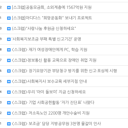
2
[스크랩]공동모금회, 소외계층에 1567억원 지원
1
[스크랩]아디다스 "희망운동화" 보내기 프로젝트
0
(스크랩)"사랑나눔 후원금 신청하세요"
9
‘사회복지보조금 부패 특별 신고기간’ 운영
8
<스크랩> 재가 여성장애인에게 PC, 학습 지원
7
<스크랩>정보통신 활용 교육으로 장애인 취업 지원
6
<스크랩> 장기요양기관 부당청구 방지를 위한 신고·포상제 시행
5
<스크랩>사회복지사 보수교육 세부지침 안내
4
<스크랩>우리 ‘아이 돌보미’ 지금 신청하세요
3
<스크랩> 기업 사회공헌활동 ‘자가 진단표’ 나왔다
2
<스크랩> 저소득노인 2200명 개안수술비 지원
1
<스크랩> 보조금' 담당 지방공무원 3천명 물갈이 인사