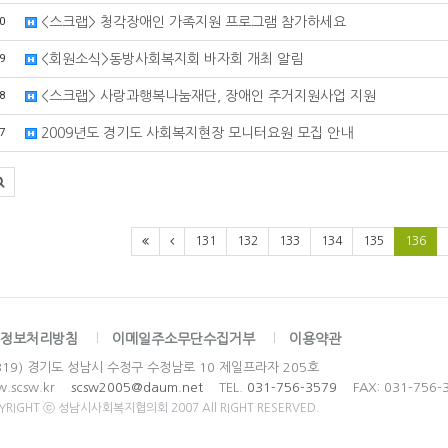
0
<스크랩> 청각장애인 가족지원 프로그램 참가하세요
9
<회원소식>동방사회복지회 바자회 개최 알림
8
<스크랩> 사랑과행복나눔재단, 장애인 주거지원사업 지원
7
2009년도 경기도 사회복지현장 모니터요원 모집 안내
131
132
133
134
135
136
정보처리방침
이메일주소무단수집거부
이용약관
3319) 경기도 성남시 수정구 수정남로 10 제일프라자 205호
w.scsw.kr
scsw2005@daum.net
TEL.
031-756-3579
FAX: 031-756-
YRIGHT ⓒ 성남시사회복지협의회 2007 All RIGHT RESERVED.