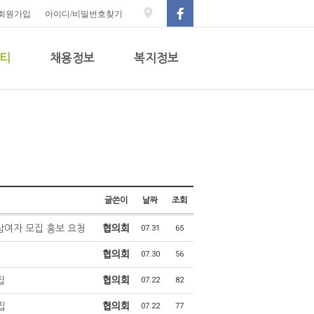
회원가입
아이디/비밀번호찾기
티
채용정보
복지정보
글쓴이
날짜
조회
참여자 모집 홍보 요청
협의회
07.31
65
협의회
07.30
56
집
협의회
07.22
82
집
협의회
07.22
77