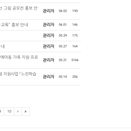
 그림 공모전 홍보 안
관리자
06.02
193
교육” 홍보 안내
관리자
06.01
146
관리자
05.29
175
안내
관리자
05.27
164
장애아동 가족 지원 프로
관리자
05.21
5166
램 지원사업 「느린학습
관리자
05.14
256
9
10