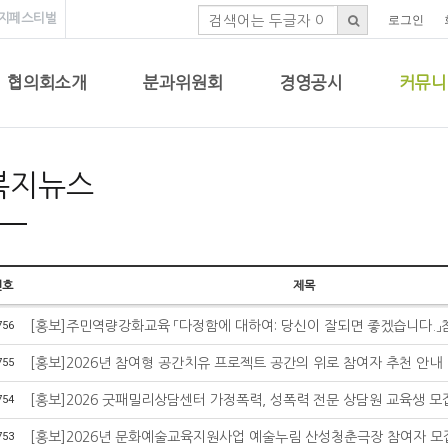
지페스티벌
로그인
협의회소개
분과위원회
경영공시
커뮤니
복지뉴스
번호
제목
756
[홍보]주민역량강화교육 「다정함에 대하여: 당신이 잘되면 좋겠습니다.」
755
[홍보]2026년 참여형 공간치유 프로젝트 공간의 위로 참여자 추천 안내
754
[홍보]2026 굿패밀리상담센터 가정폭력, 성폭력 전문 상담원 교육생 모
753
[홍보]2026년 문화예술교육지원사업 예술누림 산성청춘극장 참여자 모