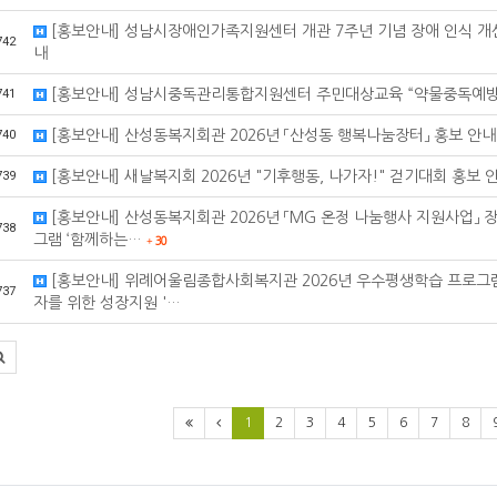
[홍보안내] 성남시장애인가족지원센터 개관 7주년 기념 장애 인식 개선
742
내
741
[홍보안내] 성남시중독관리통합지원센터 주민대상교육 “약물중독예방
740
[홍보안내] 산성동복지회관 2026년 「산성동 행복나눔장터」 홍보 안내
739
[홍보안내] 새날복지회 2026년 "기후행동, 나가자!" 걷기대회 홍보 
[홍보안내] 산성동복지회관 2026년 「MG 온정 나눔행사 지원사업」 
738
그램 ‘함께하는…
+
30
[홍보안내] 위례어울림종합사회복지관 2026년 우수평생학습 프로그
737
자를 위한 성장지원 '…
1
2
3
4
5
6
7
8