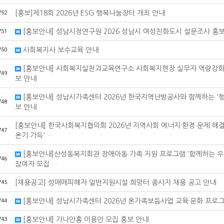
752
[홍보]제18회 2026년 ESG 행복나눔장터 개최 안내
751
[홍보안내] 성남시정연구원 2026 성남시 여성친화도시 설문조사 홍보
750
사회복지사 보수교육 안내
[홍보안내] 사회복지실천과교육연구소 사회복지현장 실무자 역량강화교육
749
보 안내
[홍보안내] 성남시가족센터 2026년 한국지역난방공사와 함께하는 '행
748
보 안내
[홍보안내] 한국사회복지협의회 2026년 지역사회 에너지·환경 문제 해결
747
온기 가득' …
[홍보안내]산성동복지회관 장애아동 가족 지원 프로그램 ‘함께하는 우리 
746
참여자 모집 …
745
[채용공고] 성매매피해자 일반지원시설 희망터 종사자 채용 공고 안내
744
[홍보안내] 성남시가족센터 2026년 온가족보듬사업 교육·문화 프로그
743
[홍보안내] 가나안홈 이용인 모집 홍보 안내